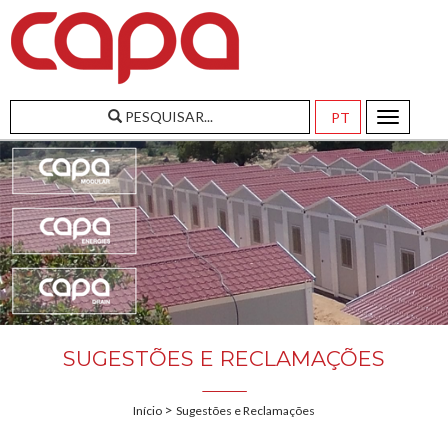
PESQUISAR...
Toggle
navigatio
SUGESTÕES E RECLAMAÇÕES
>
Início
Sugestões e Reclamações