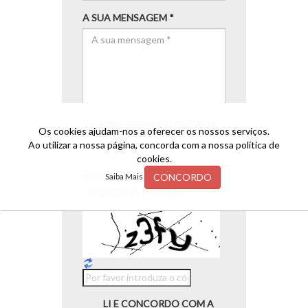
A SUA MENSAGEM *
Os campos assinalados com * são de
Os cookies ajudam-nos a oferecer os nossos serviços.
preenchimento obrigatório.
Ao utilizar a nossa página, concorda com a nossa política de
cookies.
CONCORDO
Saiba Mais
POR FAVOR INTRODUZA O
CÓDIGO NA IMAGEM
LI E CONCORDO COM A